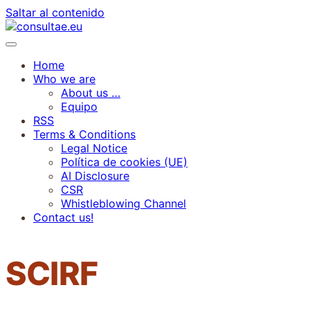
Saltar al contenido
Home
Who we are
About us …
Equipo
RSS
Terms & Conditions
Legal Notice
Política de cookies (UE)
AI Disclosure
CSR
Whistleblowing Channel
Contact us!
SCIRF