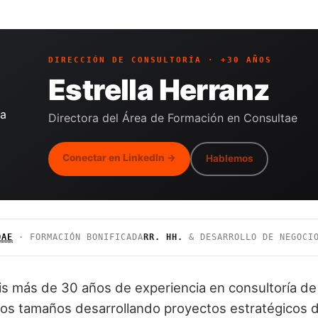
DIRECCIÓN DE CONSULTORÍA · +30 AÑOS
Estrella Herranz
Directora del Área de Formación en Consultae
Conectar en LinkedIn →
Hablemos
DAE
· FORMACIÓN BONIFICADA
RR. HH.
& DESARROLLO DE NEGOCI
s más de 30 años de experiencia en consultoría de
os tamaños desarrollando proyectos estratégicos d