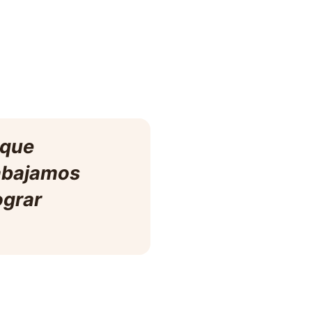
 que
rabajamos
ograr