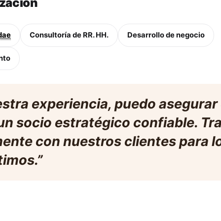
ización
dae
Consultoría de RR. HH.
Desarrollo de negocio
nto
estra experiencia, puedo asegurar
un socio estratégico confiable. T
ente con nuestros clientes para l
timos.”