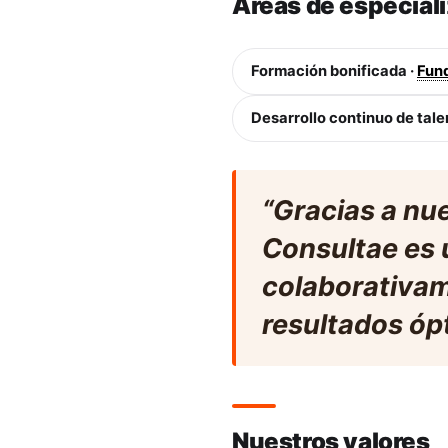
Áreas de especial
Formación bonificada ·
Fun
Desarrollo continuo de tale
“Gracias a nu
Consultae es 
colaborativam
resultados óp
Nuestros valores