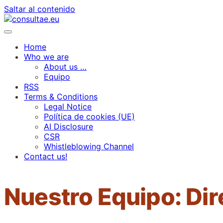
Saltar al contenido
Home
Who we are
About us …
Equipo
RSS
Terms & Conditions
Legal Notice
Política de cookies (UE)
AI Disclosure
CSR
Whistleblowing Channel
Contact us!
Nuestro Equipo: Dir