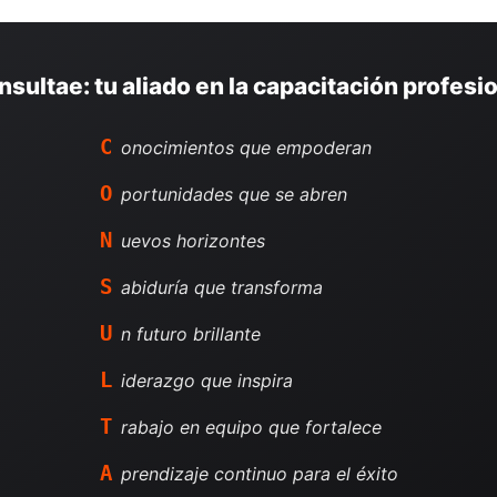
sultae: tu aliado en la capacitación profesi
C
onocimientos que empoderan
O
portunidades que se abren
N
uevos horizontes
S
abiduría que transforma
U
n futuro brillante
L
iderazgo que inspira
T
rabajo en equipo que fortalece
A
prendizaje continuo para el éxito