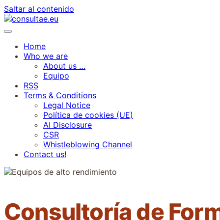
Saltar al contenido
Home
Who we are
About us …
Equipo
RSS
Terms & Conditions
Legal Notice
Política de cookies (UE)
AI Disclosure
CSR
Whistleblowing Channel
Contact us!
Consultoría de For