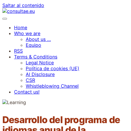
Saltar al contenido
Home
Who we are
About us …
Equipo
RSS
Terms & Conditions
Legal Notice
Política de cookies (UE)
AI Disclosure
CSR
Whistleblowing Channel
Contact us!
Desarrollo del programa de
idiomas anual de la