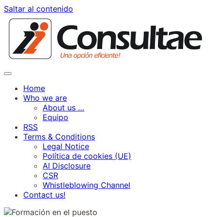
Saltar al contenido
Home
Who we are
About us …
Equipo
RSS
Terms & Conditions
Legal Notice
Política de cookies (UE)
AI Disclosure
CSR
Whistleblowing Channel
Contact us!